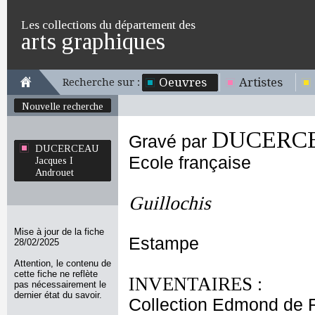
Les collections du département des
arts graphiques
Oeuvres
Artistes
Recherche sur :
Nouvelle recherche
DUCERCEA
Gravé par
DUCERCEAU
Ecole française
Jacques I
Androuet
Guillochis
Mise à jour de la fiche
Estampe
28/02/2025
Attention, le contenu de
cette fiche ne reflète
INVENTAIRES :
pas nécessairement le
dernier état du savoir.
Collection Edmond de 