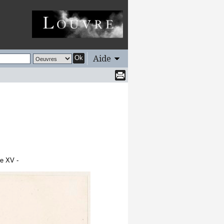
Aide
Ok
me XV -