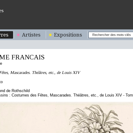
es
res
Artistes
Expositions
ME FRANCAIS
se
êtes, Mascarades. Théâtres, etc., de Louis XIV
to
nd de Rothschild
ssins : Costumes des Fêtes, Mascarades. Théâtres, etc., de Louis XIV - To