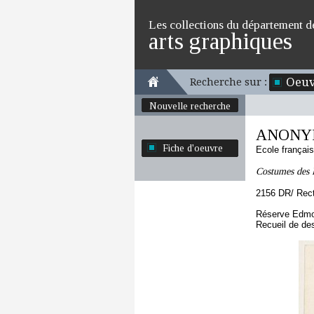
Les collections du département d
arts graphiques
Oeuv
Recherche sur :
Nouvelle recherche
ANONY
Fiche d'oeuvre
Ecole françai
Costumes des F
2156 DR/ Rec
Réserve Edmo
Recueil de de