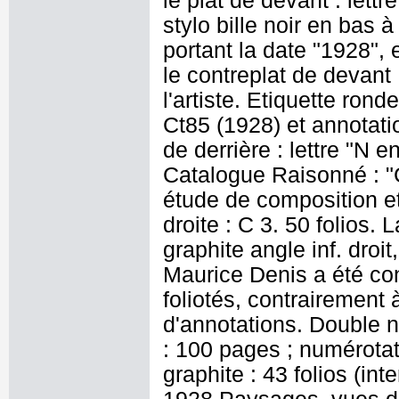
le plat de devant : lettr
stylo bille noir en bas 
portant la date "1928", 
le contreplat de devant
l'artiste. Etiquette ron
Ct85 (1928) et annotatio
de derrière : lettre "N 
Catalogue Raisonné : "C
étude de composition e
droite : C 3. 50 folios.
graphite angle inf. droit
Maurice Denis a été con
foliotés, contrairement 
d'annotations. Double 
: 100 pages ; numérotati
graphite : 43 folios (int