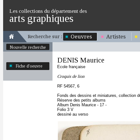
Les collections du département des
arts graphiques
Oeuvres
Artistes
Recherche sur :
Nouvelle recherche
DENIS Maurice
Fiche d'oeuvre
Ecole française
Croquis de lion
RF 54567, 6
Fonds des dessins et miniatures, collection 
Réserve des petits albums
Album Denis Maurice - 17 -
Folio 3 V
dessiné au verso