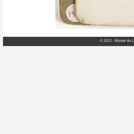
© 2012 - Musée du L