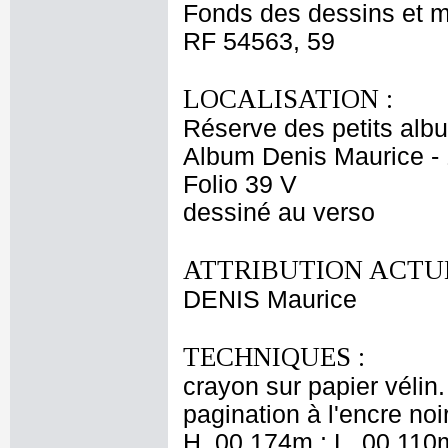
Fonds des dessins et m
RF 54563, 59
LOCALISATION :
Réserve des petits alb
Album Denis Maurice - 
Folio 39 V
dessiné au verso
ATTRIBUTION ACTUE
DENIS Maurice
TECHNIQUES :
crayon sur papier vélin
pagination à l'encre no
H. 00,174m ; L. 00,110