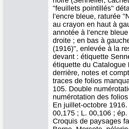
noire (Sennelier, cachet 
"feuillets pointillés" dé
l'encre bleue, raturée "
au crayon en haut à gau
annotée à l'encre bleue
droite ; en bas à gauch
(1916)", enlevée à la re
devant : étiquette Senne
étiquette du Catalogue 
derrière, notes et compt
traces de folios manqua
105. Double numérotatio
numérotation des folios 
En juillet-octobre 1916
00,175 ; L. 00,106 ; ép. 
Croquis de paysages fai