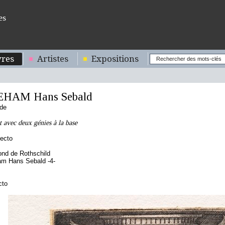
es
res
Artistes
Expositions
EHAM Hans Sebald
nde
 avec deux génies à la base
ecto
nd de Rothschild
am Hans Sebald -4-
cto