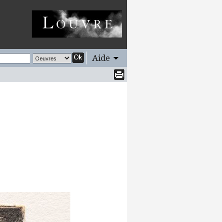
Aide
Ok