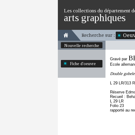
Les collections du département d
arts graphiques
Oeuv
Recherche sur :
Nouvelle recherche
B
Gravé par
Fiche d'oeuvre
Ecole allema
Double gobelet
L 29 LR/313 R
Réserve Edmo
Recueil : Beh
L 29 LR
Folio 23
rapporté au re