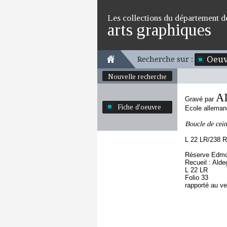
Les collections du département d
arts graphiques
Oeuv
Recherche sur :
Nouvelle recherche
A
Gravé par
Fiche d'oeuvre
Ecole allema
Boucle de cein
L 22 LR/238 R
Réserve Edmo
Recueil : Alde
L 22 LR
Folio 33
rapporté au v