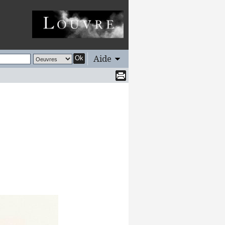
Aide
Ok