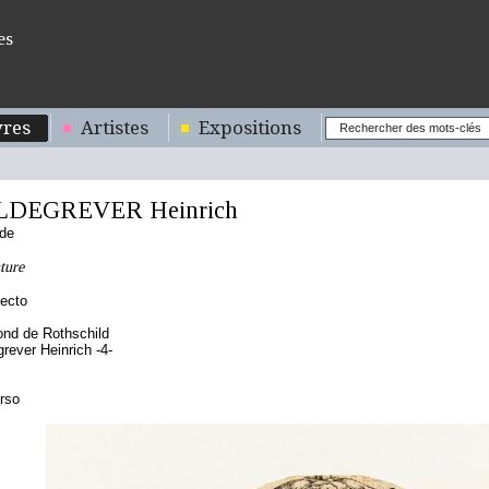
es
res
Artistes
Expositions
LDEGREVER Heinrich
nde
ture
ecto
nd de Rothschild
grever Heinrich -4-
erso