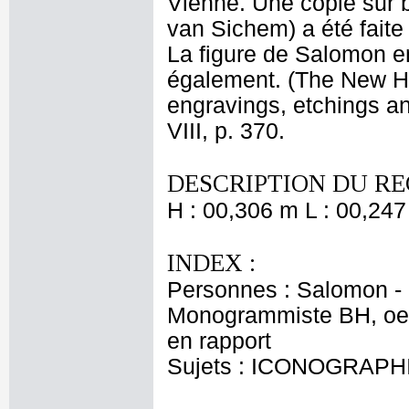
Vienne. Une copie sur 
van Sichem) a été faite 
La figure de Salomon en 
également. (The New Ho
engravings, etchings an
VIII, p. 370.
DESCRIPTION DU RE
H : 00,306 m L : 00,247
INDEX :
Personnes : Salomon - S
Monogrammiste BH, oeuv
en rapport
Sujets : ICONOGRAPH