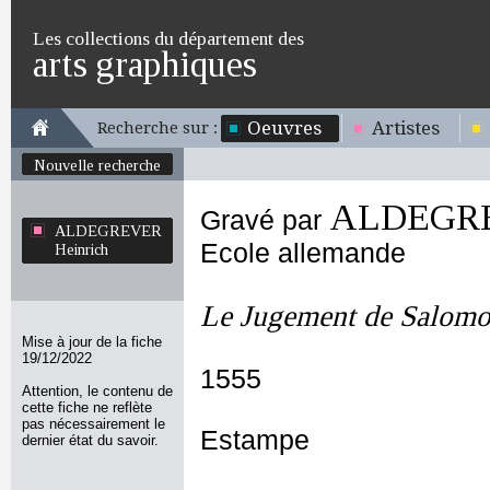
Les collections du département des
arts graphiques
Oeuvres
Artistes
Recherche sur :
Nouvelle recherche
ALDEGRE
Gravé par
ALDEGREVER
Ecole allemande
Heinrich
Le Jugement de Salom
Mise à jour de la fiche
19/12/2022
1555
Attention, le contenu de
cette fiche ne reflète
pas nécessairement le
Estampe
dernier état du savoir.