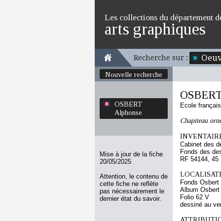
Les collections du département d
arts graphiques
Oeuv
Recherche sur :
Nouvelle recherche
OSBERT
OSBERT
Ecole françai
Alphonse
Chapiteau orné
INVENTAIRE
Cabinet des d
Fonds des des
Mise à jour de la fiche
RF 54144, 45
20/05/2025
LOCALISATI
Attention, le contenu de
Fonds Osbert
cette fiche ne reflète
Album Osbert 
pas nécessairement le
Folio 62 V
dernier état du savoir.
dessiné au ve
ATTRIBUTI