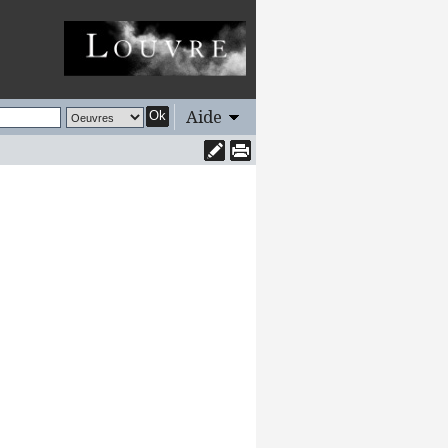
Aide
Ok