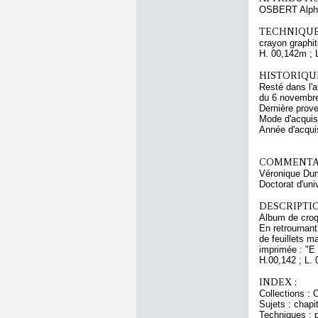
OSBERT Alph
TECHNIQUE
crayon graphit
H. 00,142m ; 
HISTORIQUE
Resté dans l'a
du 6 novembre 
Dernière prov
Mode d'acquisi
Année d'acquis
COMMENTAI
Véronique Duma
Doctorat d'uni
DESCRIPTIO
Album de croqu
En retrournant
de feuillets m
imprimée : "E
H.00,142 ; L. 
INDEX :
Collections : 
Sujets : chapi
Techniques : p