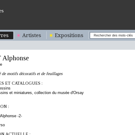
es
res
Artistes
Expositions
 Alphonse
se
 de motifs décoratifs et de feuillages
S ET CATALOGUES :
essins
sins et miniatures, collection du musée d'Orsay
ON :
Alphonse -2-
rso
ON ACTUELLE :