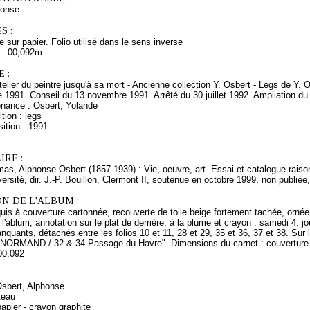
onse
S :
e sur papier. Folio utilisé dans le sens inverse
L. 00,092m
 :
telier du peintre jusqu'à sa mort - Ancienne collection Y. Osbert - Legs de Y
1991. Conseil du 13 novembre 1991. Arrêté du 30 juillet 1992. Ampliation du 3
enance : Osbert, Yolande
tion : legs
ition : 1991
RE :
s, Alphonse Osbert (1857-1939) : Vie, oeuvre, art. Essai et catalogue raiso
versité, dir. J.-P. Bouillon, Clermont II, soutenue en octobre 1999, non publiée
N DE L'ALBUM :
is à couverture cartonnée, recouverte de toile beige fortement tachée, ornée d
 l'ablum, annotation sur le plat de derrière, à la plume et crayon : samedi 4. 
anquants, détachés entre les folios 10 et 11, 28 et 29, 35 et 36, 37 et 38. Sur 
 NORMAND / 32 & 34 Passage du Havre". Dimensions du carnet : couverture : H.
00,092
Osbert, Alphonse
teau
apier - crayon graphite