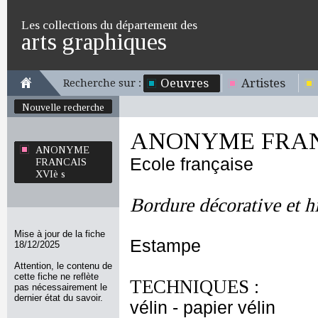
Les collections du département des
arts graphiques
Oeuvres
Artistes
Recherche sur :
Nouvelle recherche
ANONYME FRANC
ANONYME
Ecole française
FRANCAIS
XVIè s
Bordure décorative et hi
Mise à jour de la fiche
Estampe
18/12/2025
Attention, le contenu de
cette fiche ne reflète
TECHNIQUES :
pas nécessairement le
dernier état du savoir.
vélin - papier vélin