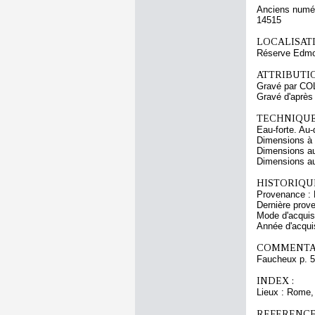
Anciens numér
14515
LOCALISATI
Réserve Edmo
ATTRIBUTI
Gravé par CO
Gravé d'aprè
TECHNIQUE
Eau-forte. Au-
Dimensions à l
Dimensions au
Dimensions au 
HISTORIQUE
Provenance : 
Dernière prov
Mode d'acquisi
Année d'acquis
COMMENTAI
Faucheux p. 5
INDEX :
Lieux : Rome,
REFERENCE