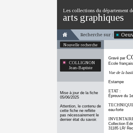
Les collections du département d
arts graphiques
Oeuv
Recherche sur :
Nouvelle recherche
C
Gravé par
COLLIGNON
Ecole françai
Jean-Baptiste
Vue de la basi
Estampe
ETAT :
Mise à jour de la fiche
Épreuve du 1e
05/06/2025
TECHNIQUE
Attention, le contenu de
eau-forte
cette fiche ne reflète
pas nécessairement le
INVENTAIRE
dernier état du savoir.
Collection Ed
31185 LR/ Re