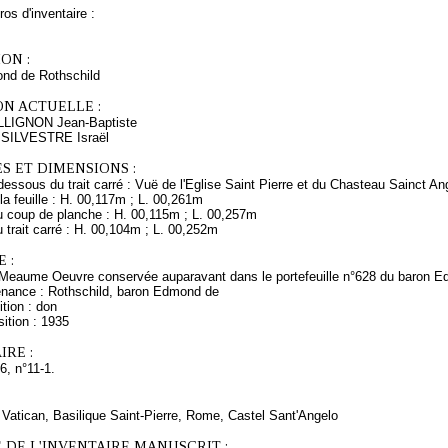
os d'inventaire :
ON :
nd de Rothschild
ON ACTUELLE :
LLIGNON Jean-Baptiste
s SILVESTRE Israël
S ET DIMENSIONS :
dessous du trait carré : Vuë de l'Eglise Saint Pierre et du Chasteau Sainct An
a feuille : H. 00,117m ; L. 00,261m
 coup de planche : H. 00,115m ; L. 00,257m
trait carré : H. 00,104m ; L. 00,252m
 :
Meaume Oeuvre conservée auparavant dans le portefeuille n°628 du baron E
enance : Rothschild, baron Edmond de
tion : don
ition : 1935
RE :
6, n°11-1.
 Vatican, Basilique Saint-Pierre, Rome, Castel Sant'Angelo
 DE L'INVENTAIRE MANUSCRIT :