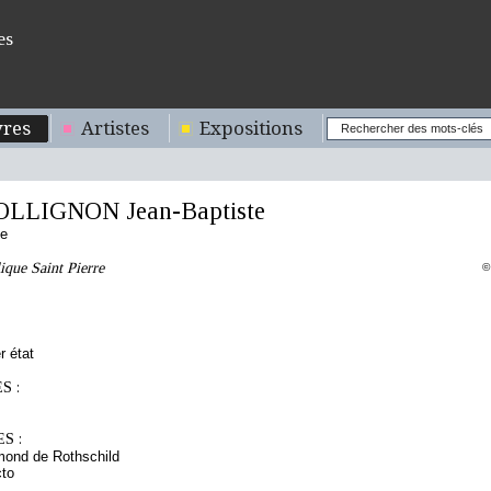
es
res
Artistes
Expositions
OLLIGNON Jean-Baptiste
se
lique Saint Pierre
©
r état
S :
S :
mond de Rothschild
cto