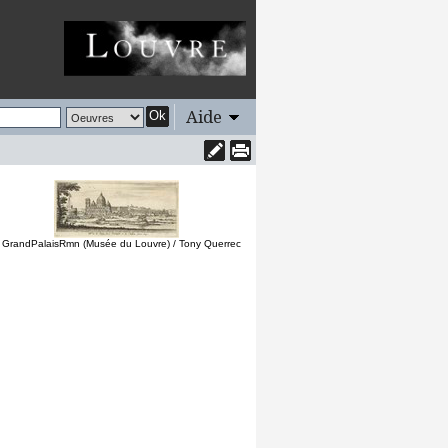
Aide
Ok
 GrandPalaisRmn (Musée du Louvre) / Tony Querrec