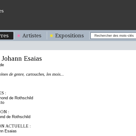
es
res
Artistes
Expositions
Johann Esaias
nde
ènes de genre, cartouches, les mois...
S :
mond de Rothschild
cto
ON :
nd de Rothschild
ON ACTUELLE :
n Esaias