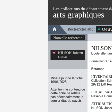
Les collections du département d
arts graphiques
Oeuv
Recherche sur :
Nouvelle recherche
NILSON 
NILSON Johann
Ecole allema
Esaias
Ornements : sc
Estampe
INVENTAIRE
Mise à jour de la fiche
Collection Ed
16/01/2025
29712 LR/ Re
Attention, le contenu de
LOCALISATI
cette fiche ne reflète
Réserve Edmo
pas nécessairement le
dernier état du savoir.
ATTRIBUTI
NILSON Johan