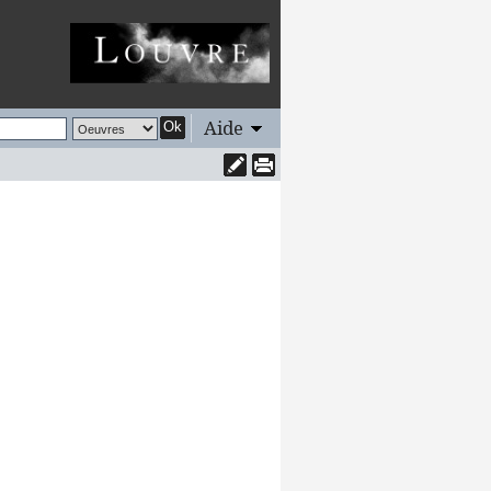
Aide
Ok