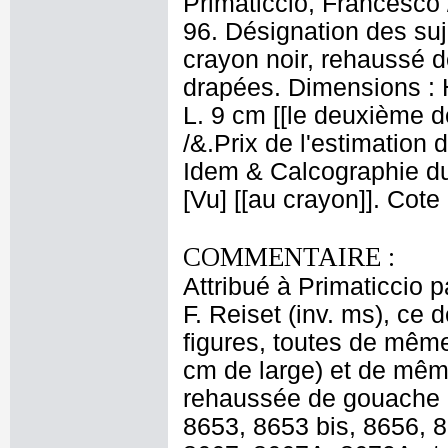
Primaticcio, Francesco 
96. Désignation des su
crayon noir, rehaussé de
drapées. Dimensions : H.
L. 9 cm [[le deuxième d
/&.Prix de l'estimation 
Idem & Calcographie du
[Vu] [[au crayon]]. Cot
COMMENTAIRE :
Attribué à Primaticcio p
F. Reiset (inv. ms), ce 
figures, toutes de même
cm de large) et de même
rehaussée de gouache b
8653, 8653 bis, 8656, 