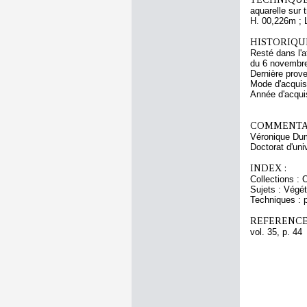
aquarelle sur 
H. 00,226m ; 
HISTORIQUE
Resté dans l'a
du 6 novembre 
Dernière prov
Mode d'acquisi
Année d'acquis
COMMENTAI
Véronique Duma
Doctorat d'uni
INDEX :
Collections : 
Sujets : Végét
Techniques : p
REFERENCE
vol. 35, p. 44