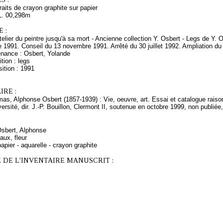
traits de crayon graphite sur papier
L. 00,298m
 :
telier du peintre jusqu'à sa mort - Ancienne collection Y. Osbert - Legs de Y
1991. Conseil du 13 novembre 1991. Arrêté du 30 juillet 1992. Ampliation du 3
enance : Osbert, Yolande
tion : legs
ition : 1991
RE :
s, Alphonse Osbert (1857-1939) : Vie, oeuvre, art. Essai et catalogue raiso
versité, dir. J.-P. Bouillon, Clermont II, soutenue en octobre 1999, non publiée
Osbert, Alphonse
aux, fleur
apier - aquarelle - crayon graphite
 DE L'INVENTAIRE MANUSCRIT :