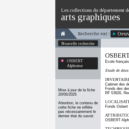
Les collections du département d
arts graphiques
Oeuv
Recherche sur :
Nouvelle recherche
OSBERT
OSBERT
Ecole françai
Alphonse
Etude de deux 
INVENTAIRE
Cabinet des d
Fonds des des
Mise à jour de la fiche
RF 53926, Re
20/05/2025
LOCALISATI
Attention, le contenu de
Fonds Osbert
cette fiche ne reflète
pas nécessairement le
ATTRIBUTI
dernier état du savoir.
OSBERT Alph
TECHNIQUE