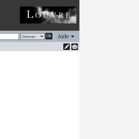
Aide
Ok