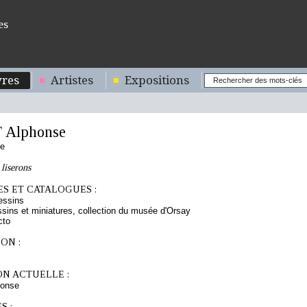
es
res
Artistes
Expositions
 Alphonse
se
liserons
S ET CATALOGUES :
essins
sins et miniatures, collection du musée d'Orsay
cto
ON :
ON ACTUELLE :
onse
S :