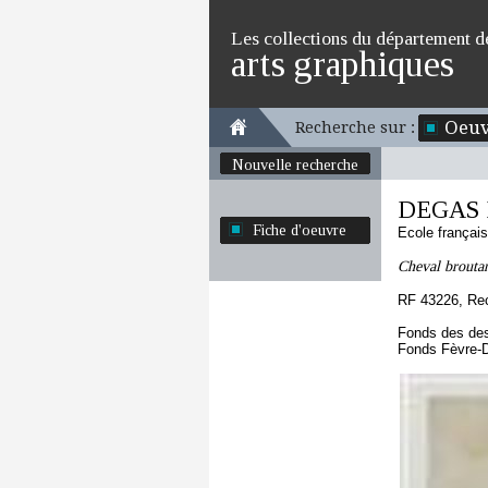
Les collections du département d
arts graphiques
Oeuv
Recherche sur :
Nouvelle recherche
DEGAS 
Fiche d'oeuvre
Ecole françai
Cheval broutan
RF 43226, Re
Fonds des des
Fonds Fèvre-