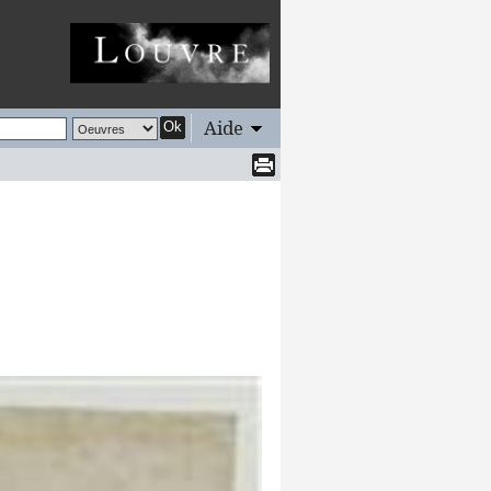
Aide
Ok