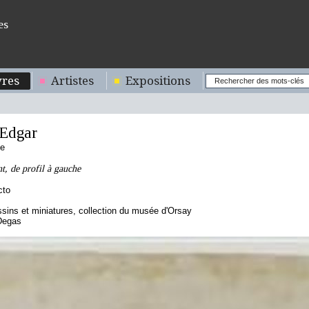
es
res
Artistes
Expositions
Edgar
se
t, de profil à gauche
cto
sins et miniatures, collection du musée d'Orsay
Degas