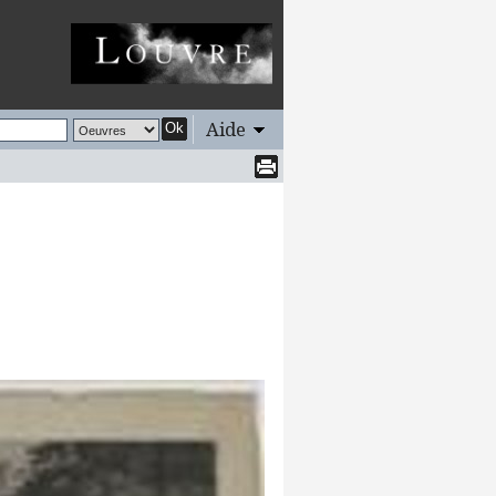
Aide
Ok