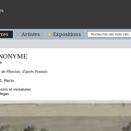
es
res
Artistes
Expositions
NONYME
e
s de Phocion, d'après Poussin
1, Recto
sins et miniatures
Degas