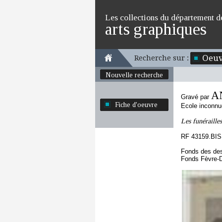
Les collections du département d
arts graphiques
Oeuv
Recherche sur :
Nouvelle recherche
A
Gravé par
Fiche d'oeuvre
Ecole inconnu
Les funéraille
RF 43159.BIS
Fonds des des
Fonds Fèvre-