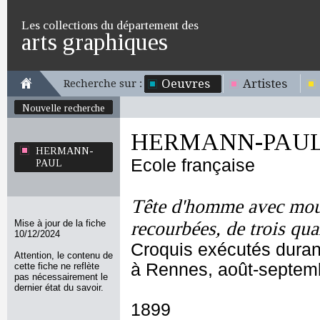
Les collections du département des
arts graphiques
Oeuvres
Artistes
Recherche sur :
Nouvelle recherche
HERMANN-PAU
HERMANN-
Ecole française
PAUL
Tête d'homme avec mou
Mise à jour de la fiche
recourbées, de trois quar
10/12/2024
Croquis exécutés durant
Attention, le contenu de
à Rennes, août-septem
cette fiche ne reflète
pas nécessairement le
dernier état du savoir.
1899