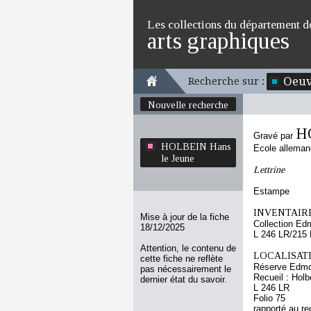
Les collections du département d
arts graphiques
Oeuv
Recherche sur :
Nouvelle recherche
H
Gravé par
HOLBEIN Hans
Ecole allema
le Jeune
Lettrine
Estampe
INVENTAIRE
Mise à jour de la fiche
Collection Ed
18/12/2025
L 246 LR/215
Attention, le contenu de
LOCALISATI
cette fiche ne reflète
Réserve Edmo
pas nécessairement le
Recueil : Holb
dernier état du savoir.
L 246 LR
Folio 75
rapporté au re