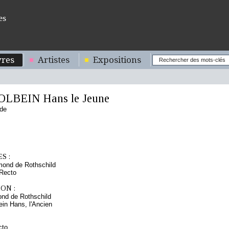
es
res
Artistes
Expositions
OLBEIN Hans le Jeune
nde
S :
mond de Rothschild
 Recto
ON :
nd de Rothschild
ein Hans, l'Ancien
cto