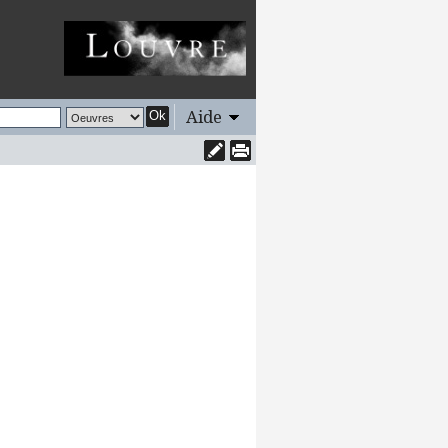
Aide
Ok