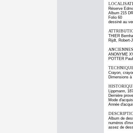
LOCALISATI
Réserve Edmo
Album 215 DR
Folio 60
dessiné au ve
ATTRIBUTI
THIER Bernhar
Rijdt, Robert-
ANCIENNES
ANONYME XVI
POTTER Paul
TECHNIQUE
Crayon, crayon
Dimensions à l
HISTORIQUE
Lippmann, 18
Dernière prov
Mode d'acquisi
Année d'acquis
DESCRIPTIO
Album de dessi
numéros d'inv
assez de dess