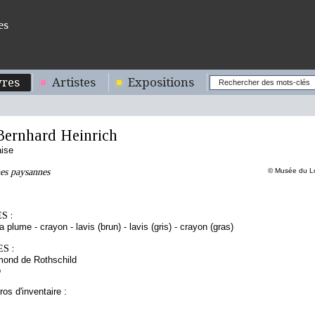
es
res
Artistes
Expositions
ernhard Heinrich
aise
es paysannes
© Musée du Lo
S :
a plume - crayon - lavis (brun) - lavis (gris) - crayon (gras)
S :
mond de Rothschild
o
os d'inventaire :