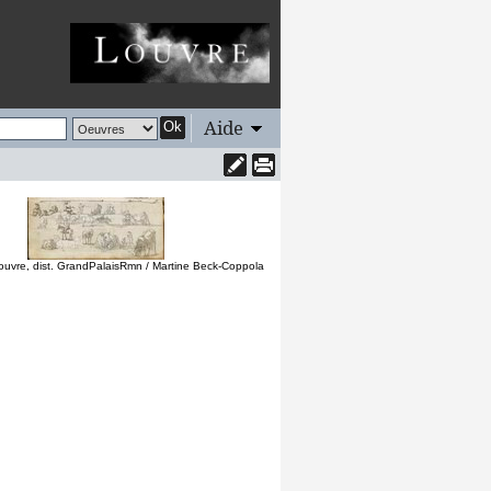
Aide
Ok
uvre, dist. GrandPalaisRmn / Martine Beck-Coppola