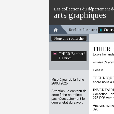
Les collections du département d
arts graphiques
Oeuv
Recherche sur :
Nouvelle recherche
THIER B
THIER Bernhard
Ecole holland
Heinrich
Etudes de scèn
Dessin
TECHNIQUE
Mise à jour de la fiche
encre noire à l
26/08/2025
INVENTAIRE
Attention, le contenu de
Collection Ed
cette fiche ne reflète
275 DR/ Vers
pas nécessairement le
dernier état du savoir.
Anciens numér
390