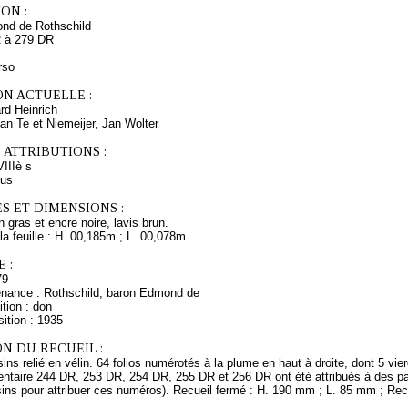
ON :
nd de Rothschild
 à 279 DR
rso
ON ACTUELLE :
d Heinrich
Jan Te et Niemeijer, Jan Wolter
 ATTRIBUTIONS :
IIè s
us
S ET DIMENSIONS :
 gras et encre noire, lavis brun.
a feuille : H. 00,185m ; L. 00,078m
 :
79
enance : Rothschild, baron Edmond de
tion : don
ition : 1935
N DU RECUEIL :
ns relié en vélin. 64 folios numérotés à la plume en haut à droite, dont 5 vier
entaire 244 DR, 253 DR, 254 DR, 255 DR et 256 DR ont été attribués à des pa
ins pour attribuer ces numéros). Recueil fermé : H. 190 mm ; L. 85 mm ; Rec