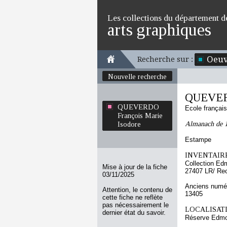
Les collections du département d
arts graphiques
Oeuv
Recherche sur :
Nouvelle recherche
QUEVERD
QUEVERDO
Ecole françai
François Marie
Almanach de 1
Isodore
Estampe
INVENTAIRE
Collection Ed
Mise à jour de la fiche
27407 LR/ Re
03/11/2025
Anciens numér
Attention, le contenu de
13405
cette fiche ne reflète
pas nécessairement le
LOCALISATI
dernier état du savoir.
Réserve Edmo