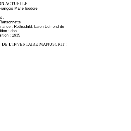
ON ACTUELLE :
nçois Marie Isodore
 :
 Ransonnette
enance : Rothschild, baron Edmond de
tion : don
ition : 1935
 DE L'INVENTAIRE MANUSCRIT :