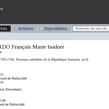
es
res
Artistes
Expositions
O François Marie Isodore
se
793-1794. Nouveau calendrier de la République française, an II
S :
mond de Rothschild
cto
os d'inventaire :
ON :
nd de Rothschild