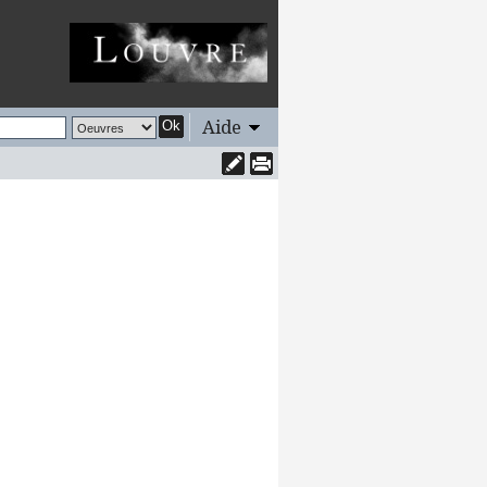
Aide
Ok