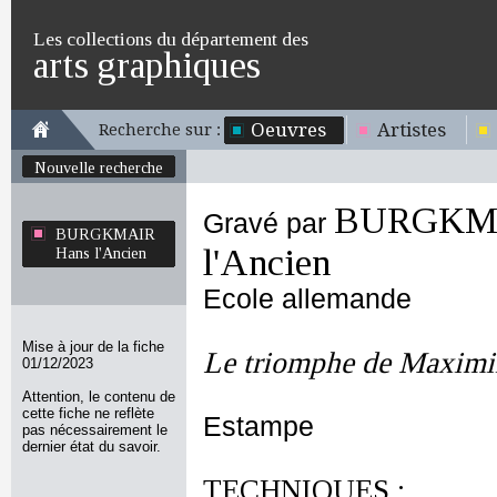
Les collections du département des
arts graphiques
Oeuvres
Artistes
Recherche sur :
Nouvelle recherche
BURGKMA
Gravé par
BURGKMAIR
l'Ancien
Hans l'Ancien
Ecole allemande
Mise à jour de la fiche
Le triomphe de Maximi
01/12/2023
Attention, le contenu de
cette fiche ne reflète
Estampe
pas nécessairement le
dernier état du savoir.
TECHNIQUES :