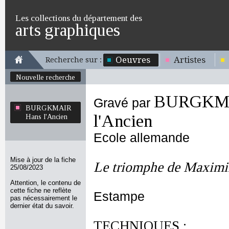
Les collections du département des
arts graphiques
Oeuvres
Artistes
Recherche sur :
Nouvelle recherche
BURGKMA
Gravé par
BURGKMAIR
l'Ancien
Hans l'Ancien
Ecole allemande
Mise à jour de la fiche
Le triomphe de Maximi
25/08/2023
Attention, le contenu de
cette fiche ne reflète
Estampe
pas nécessairement le
dernier état du savoir.
TECHNIQUES :