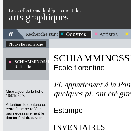
Les collections du département des
arts graphiques
Oeuvres
Artistes
Recherche sur :
Nouvelle recherche
SCHIAMMINOSSI R
SCHIAMMINOSSI
Ecole florentine
Raffaello
Pl. appartenant à la Po
Mise à jour de la fiche
quelques pl. ont été gra
16/01/2025
Attention, le contenu de
Estampe
cette fiche ne reflète
pas nécessairement le
dernier état du savoir.
INVENTAIRES :