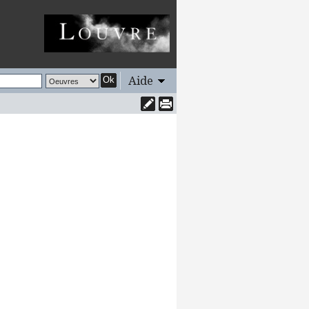
Aide
Ok