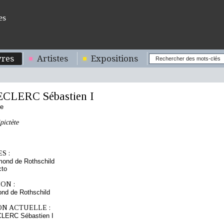
es
res
Artistes
Expositions
ECLERC Sébastien I
se
pictète
S :
mond de Rothschild
cto
ON :
nd de Rothschild
ON ACTUELLE :
CLERC Sébastien I