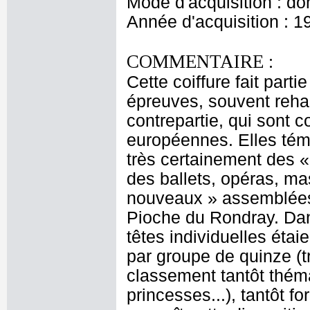
Mode d'acquisition : do
Année d'acquisition : 1
COMMENTAIRE :
Cette coiffure fait part
épreuves, souvent rehau
contrepartie, qui sont 
européennes. Elles témo
très certainement des «
des ballets, opéras, ma
nouveaux » assemblées 
Pioche du Rondray. Dan
têtes individuelles étai
par groupe de quinze (t
classement tantôt thémat
princesses...), tantôt 