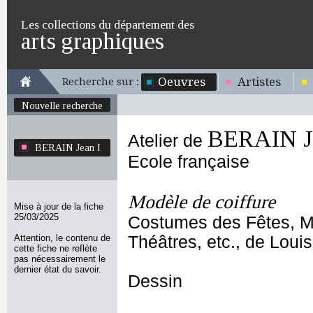
Les collections du département des
arts graphiques
Oeuvres
Artistes
Recherche sur :
Nouvelle recherche
BERAIN Je
Atelier de
BERAIN Jean I
Ecole française
Modèle de coiffure
Mise à jour de la fiche
25/03/2025
Costumes des Fêtes, M
Attention, le contenu de
Théâtres, etc., de Loui
cette fiche ne reflète
pas nécessairement le
dernier état du savoir.
Dessin