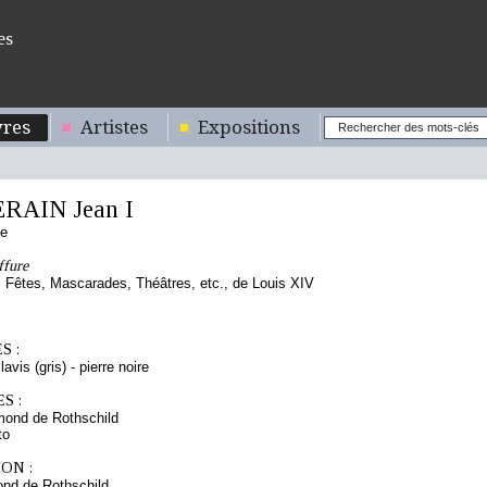
es
res
Artistes
Expositions
RAIN Jean I
se
ffure
Fêtes, Mascarades, Théâtres, etc., de Louis XIV
S :
lavis (gris) - pierre noire
S :
mond de Rothschild
to
ON :
nd de Rothschild