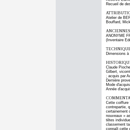
Recueil de de
ATTRIBUTI
Atelier de BE
Bouffard, Mic
ANCIENNES
ANONYME F
(Inventaire E
TECHNIQUE
Dimensions à l
HISTORIQUE
Claude Pioche 
Gilbert, vicom
; acquis par 
Dernière prov
Mode d'acquisi
Année d'acquis
COMMENTAI
Cette coiffure
contrepartie, 
certainement d
nouveaux » as
têtes individu
classement tan
connaît cette 