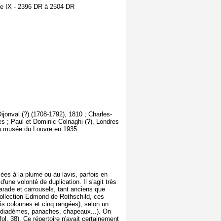
me IX - 2396 DR à 2504 DR
jonval (?) (1708-1792), 1810 ; Charles-
s ; Paul et Dominic Colnaghi (?), Londres
au musée du Louvre en 1935.
ées à la plume ou au lavis, parfois en
une volonté de duplication. Il s'agit très
arade et carrousels, tant anciens que
ollection Edmond de Rothschild, ces
ois colonnes et cinq rangées), selon un
l (diadèmes, panaches, chapeaux...). On
l. 38). Ce répertoire n'avait certainement