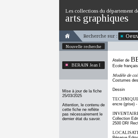
Les collections du département d
arts graphiques
Oeuv
Recherche sur :
Nouvelle recherche
BE
Atelier de
BERAIN Jean I
Ecole françai
Modèle de coi
Costumes des 
Dessin
Mise à jour de la fiche
25/03/2025
TECHNIQUE
encre (grise) - 
Attention, le contenu de
cette fiche ne reflète
INVENTAIRE
pas nécessairement le
Collection Ed
dernier état du savoir.
2500 DR/ Rec
LOCALISATI
Réserve Edmo