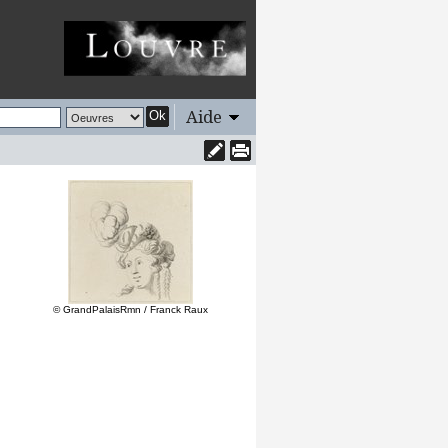
Aide
Ok
© GrandPalaisRmn / Franck Raux