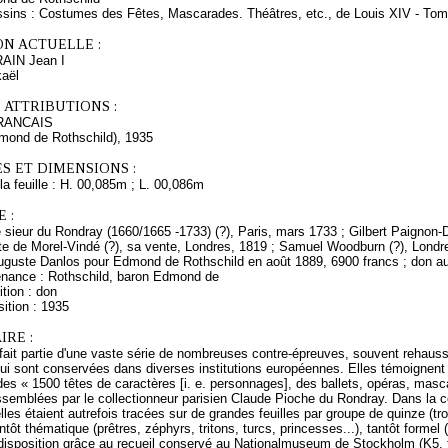
ssins : Costumes des Fêtes, Mascarades. Théâtres, etc., de Louis XIV - To
ON ACTUELLE :
RAIN Jean I
kaël
 ATTRIBUTIONS :
RANCAIS
dmond de Rothschild), 1935
S ET DIMENSIONS :
a feuille : H. 00,085m ; L. 00,086m
 :
sieur du Rondray (1660/1665 -1733) (?), Paris, mars 1733 ; Gilbert Paignon-Di
te de Morel-Vindé (?), sa vente, Londres, 1819 ; Samuel Woodburn (?), Londre
Auguste Danlos pour Edmond de Rothschild en août 1889, 6900 francs ; don 
enance : Rothschild, baron Edmond de
tion : don
ition : 1935
RE :
 fait partie d'une vaste série de nombreuses contre-épreuves, souvent rehauss
qui sont conservées dans diverses institutions européennes. Elles témoignent d'
es « 1500 têtes de caractères [i. e. personnages], des ballets, opéras, masc
semblées par le collectionneur parisien Claude Pioche du Rondray. Dans la c
elles étaient autrefois tracées sur de grandes feuilles par groupe de quinze (tr
tôt thématique (prêtres, zéphyrs, tritons, turcs, princesses...), tantôt forme
disposition grâce au recueil conservé au Nationalmuseum de Stockholm (K5, fo