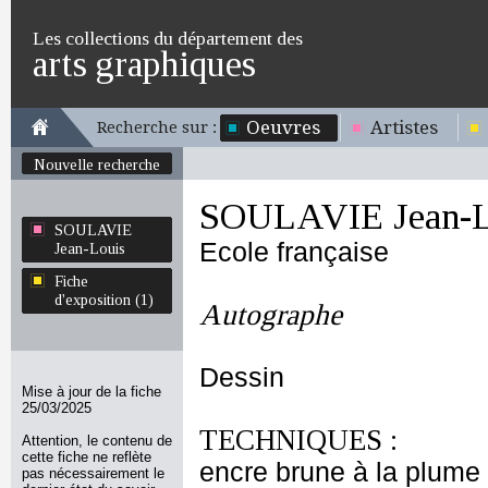
Les collections du département des
arts graphiques
Oeuvres
Artistes
Recherche sur :
Nouvelle recherche
SOULAVIE Jean-L
SOULAVIE
Ecole française
Jean-Louis
Fiche
d'exposition (1)
Autographe
Dessin
Mise à jour de la fiche
25/03/2025
TECHNIQUES :
Attention, le contenu de
cette fiche ne reflète
encre brune à la plume
pas nécessairement le