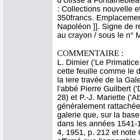
d'Ulisse à Fontaineblea
: Collections nouvelle et
350francs. Emplacemen
Napoléon ]]. Signe de rec
au crayon / sous le n° 
COMMENTAIRE :
L. Dimier ('Le Primatice.
cette feuille comme le d
la Iere travée de la Gal
l'abbé Pierre Guilbert ('D
28) et P.-J. Mariette ('A
généralement rattachée 
galerie que, sur la bas
dans les années 1541-15
4, 1951, p. 212 et note 