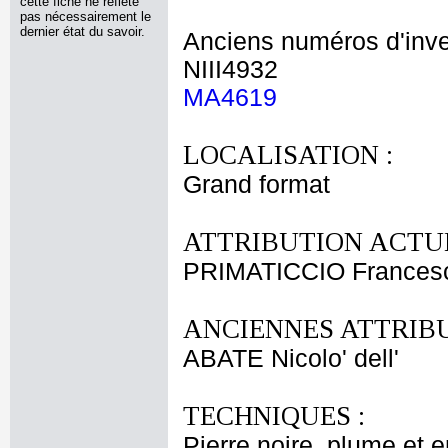
cette fiche ne reflète
pas nécessairement le
dernier état du savoir.
Anciens numéros d'inve
NIII4932
MA4619
LOCALISATION :
Grand format
ATTRIBUTION ACTUE
PRIMATICCIO Frances
ANCIENNES ATTRIBU
ABATE Nicolo' dell'
TECHNIQUES :
Pierre noire, plume et e