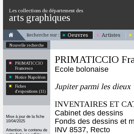
Les collections du département des
arts graphiques
Oeuvres
Artistes
Recherche sur :
Nouvelle recherche
PRIMATICCIO Fra
PRIMATICCIO
Ecole bolonaise
Francesco
Notice Napoléon
Jupiter parmi les dieux
Fiches
d'expositions (11)
INVENTAIRES ET CA
Cabinet des dessins
Mise à jour de la fiche
Fonds des dessins et m
10/04/2025
INV 8537, Recto
Attention, le contenu de