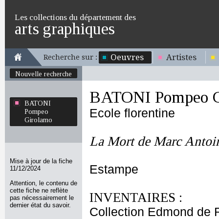
Les collections du département des
arts graphiques
Oeuvres
Artistes
Recherche sur :
Nouvelle recherche
BATONI Pompeo G
BATONI
Ecole florentine
Pompeo
Girolamo
La Mort de Marc Antoi
Mise à jour de la fiche
Estampe
11/12/2024
Attention, le contenu de
cette fiche ne reflète
INVENTAIRES :
pas nécessairement le
dernier état du savoir.
Collection Edmond de 