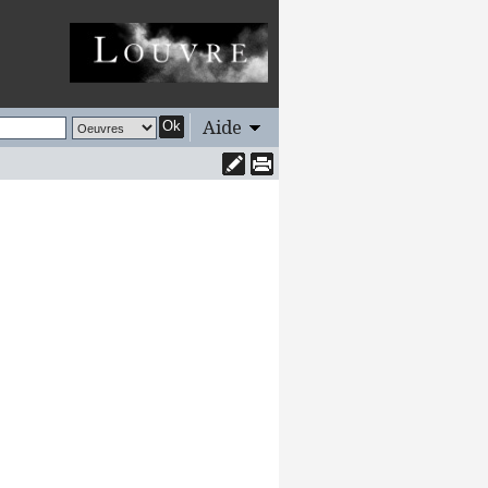
Aide
Ok