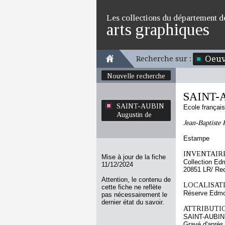
Les collections du département d
arts graphiques
Oeuv
Recherche sur :
Nouvelle recherche
SAINT-A
SAINT-AUBIN
Ecole françai
Augustin de
Jean-Baptiste 
Estampe
INVENTAIRE
Mise à jour de la fiche
Collection Ed
11/12/2024
20851 LR/ Re
Attention, le contenu de
LOCALISATI
cette fiche ne reflète
Réserve Edmo
pas nécessairement le
dernier état du savoir.
ATTRIBUTI
SAINT-AUBIN 
Gravé d'après