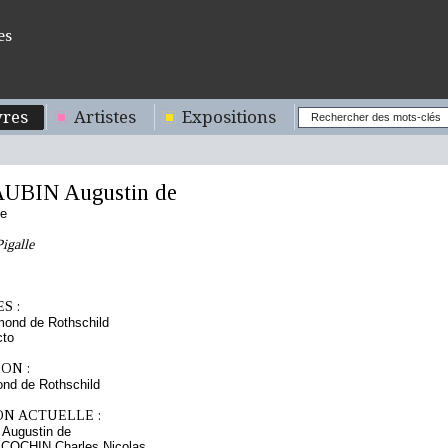
es
res
Artistes
Expositions
UBIN Augustin de
se
Pigalle
S :
mond de Rothschild
cto
ON :
nd de Rothschild
ON ACTUELLE :
Augustin de
 COCHIN Charles Nicolas