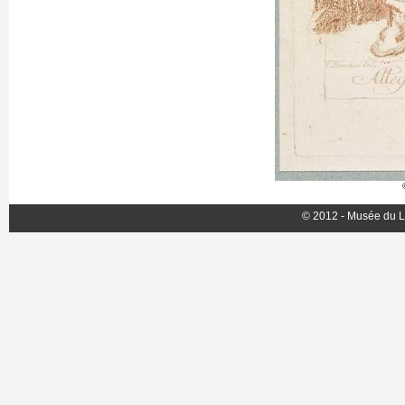
© 2012 - Musée du L