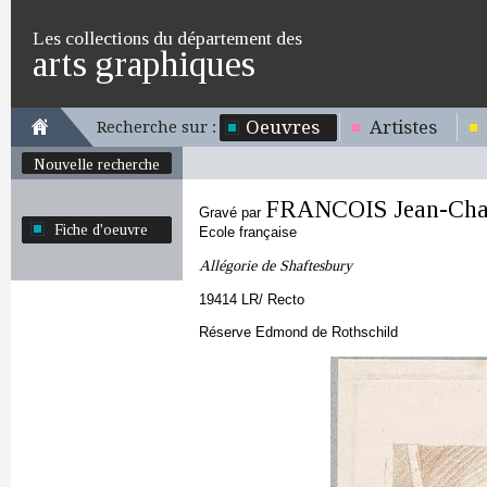
Les collections du département des
arts graphiques
Oeuvres
Artistes
Recherche sur :
Nouvelle recherche
FRANCOIS Jean-Cha
Gravé par
Fiche d'oeuvre
Ecole française
Allégorie de Shaftesbury
19414 LR/ Recto
Réserve Edmond de Rothschild