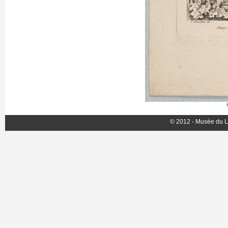
© 2012 - Musée du L