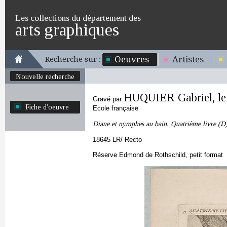
Les collections du département des
arts graphiques
Oeuvres
Artistes
Recherche sur :
Nouvelle recherche
HUQUIER Gabriel, le
Gravé par
Fiche d'oeuvre
Ecole française
Diane et nymphes au bain. Quatrième livre (D) 
18645 LR/ Recto
Réserve Edmond de Rothschild, petit format