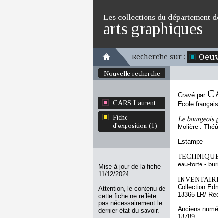
Les collections du département d
arts graphiques
Oeuv
Recherche sur :
Nouvelle recherche
C
Gravé par
CARS Laurent
Ecole françai
Fiche
Le bourgeois 
d'exposition (1)
Molière : Théâ
Estampe
TECHNIQUE
eau-forte - bur
Mise à jour de la fiche
11/12/2024
INVENTAIRE
Collection Ed
Attention, le contenu de
18365 LR/ Re
cette fiche ne reflète
pas nécessairement le
Anciens numér
dernier état du savoir.
18789