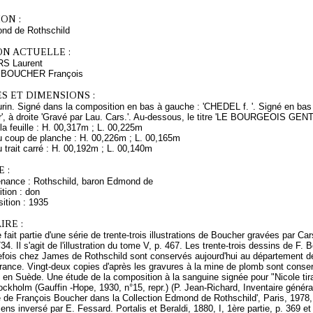
ON :
nd de Rothschild
ON ACTUELLE :
RS Laurent
s BOUCHER François
S ET DIMENSIONS :
urin. Signé dans la composition en bas à gauche : 'CHEDEL f. '. Signé en bas à
r', à droite 'Gravé par Lau. Cars.'. Au-dessous, le titre 'LE BOURGEOIS GE
a feuille : H. 00,317m ; L. 00,225m
 coup de planche : H. 00,226m ; L. 00,165m
trait carré : H. 00,192m ; L. 00,140m
 :
enance : Rothschild, baron Edmond de
tion : don
ition : 1935
RE :
fait partie d'une série de trente-trois illustrations de Boucher gravées par C
4. Il s'agit de l'illustration du tome V, p. 467. Les trente-trois dessins de F. B
refois chez James de Rothschild sont conservés aujourd'hui au département d
France. Vingt-deux copies d'après les gravures à la mine de plomb sont conse
en Suède. Une étude de la composition à la sanguine signée pour "Nicole tir
ockholm (Gauffin -Hope, 1930, n°15, repr.) (P. Jean-Richard, Inventaire généra
 de François Boucher dans la Collection Edmond de Rothschild', Paris, 1978, p
ns inversé par E. Fessard. Portalis et Beraldi, 1880, I, 1ère partie, p. 369 et