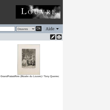
Aide
Ok
 GrandPalaisRmn (Musée du Louvre) / Tony Querrec