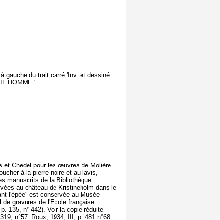
 gauche du trait carré 'Inv. et dessiné
NTIL-HOMME.'
ars et Chedel pour les œuvres de Molière
oucher à la pierre noire et au lavis,
es manuscrits de la Bibliothèque
rvées au château de Kristineholm dans le
ant l'épée" est conservée au Musée
l de gravures de l'Ecole française
. 135, n° 442). Voir la copie réduite
 319, n°57. Roux, 1934, III, p. 481 n°68