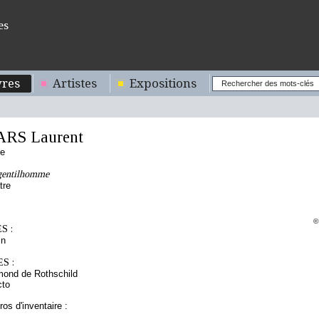
es
res
Artistes
Expositions
ARS Laurent
se
gentilhomme
tre
©
S :
in
S :
mond de Rothschild
cto
os d'inventaire :