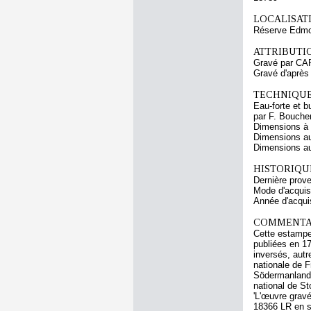
LOCALISATI
Réserve Edmo
ATTRIBUTI
Gravé par CA
Gravé d'aprè
TECHNIQUE
Eau-forte et b
par F. Bouche
Dimensions à l
Dimensions au
Dimensions au 
HISTORIQUE
Dernière prov
Mode d'acquisi
Année d'acquis
COMMENTAI
Cette estampe 
publiées en 173
inversés, aut
nationale de 
Södermanland 
national de St
'L'œuvre gravé
18366 LR en se