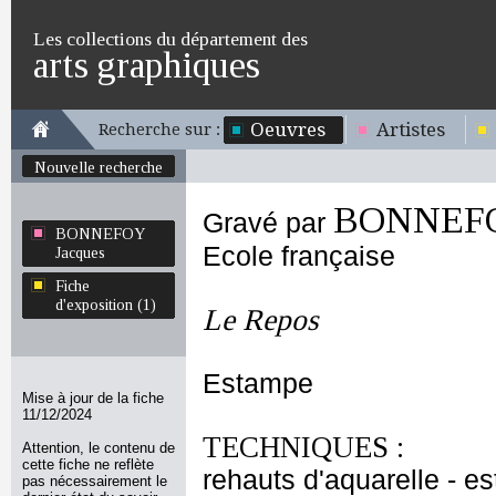
Les collections du département des
arts graphiques
Oeuvres
Artistes
Recherche sur :
Nouvelle recherche
BONNEFO
Gravé par
BONNEFOY
Ecole française
Jacques
Fiche
d'exposition (1)
Le Repos
Estampe
Mise à jour de la fiche
11/12/2024
TECHNIQUES :
Attention, le contenu de
cette fiche ne reflète
rehauts d'aquarelle - es
pas nécessairement le