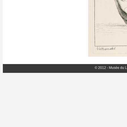
© 2012 - Musée du L