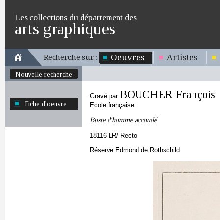
Les collections du département des
arts graphiques
Oeuvres
Artistes
Recherche sur :
Nouvelle recherche
BOUCHER François
Gravé par
Fiche d'oeuvre
Ecole française
Buste d'homme accoudé
18116 LR/ Recto
Réserve Edmond de Rothschild