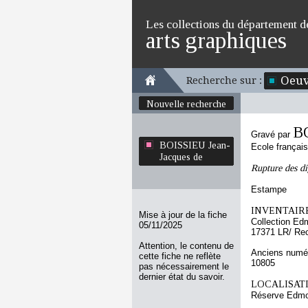
Les collections du département d
arts graphiques
Oeuv
Recherche sur :
Nouvelle recherche
BO
Gravé par
BOISSIEU Jean-
Ecole françai
Jacques de
Rupture des d
Estampe
INVENTAIRE
Mise à jour de la fiche
Collection Ed
05/11/2025
17371 LR/ Re
Attention, le contenu de
Anciens numér
cette fiche ne reflète
10805
pas nécessairement le
dernier état du savoir.
LOCALISATI
Réserve Edmo