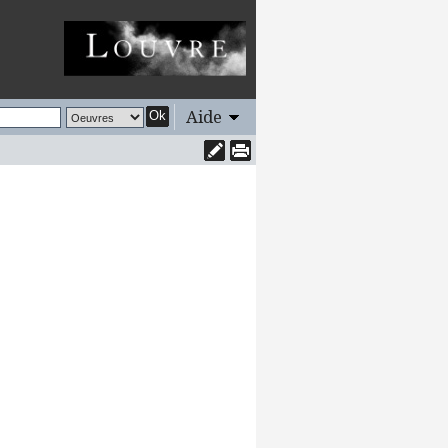
Aide
Ok