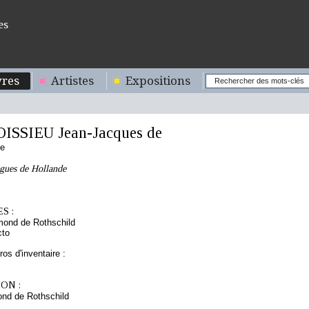
es
res
Artistes
Expositions
ISSIEU Jean-Jacques de
se
igues de Hollande
S :
mond de Rothschild
cto
os d'inventaire :
ON :
nd de Rothschild