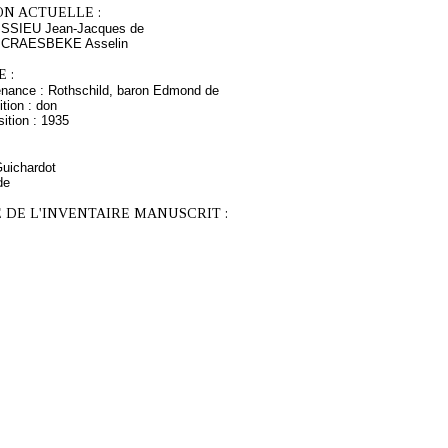
ON ACTUELLE :
ISSIEU Jean-Jacques de
s CRAESBEKE Asselin
 :
enance : Rothschild, baron Edmond de
tion : don
ition : 1935
Guichardot
de
 DE L'INVENTAIRE MANUSCRIT :