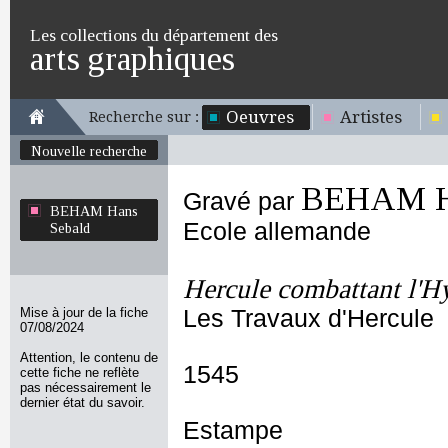
Les collections du département des
arts graphiques
Oeuvres
Artistes
Recherche sur :
Nouvelle recherche
BEHAM Ha
Gravé par
BEHAM Hans
Ecole allemande
Sebald
Hercule combattant l'H
Mise à jour de la fiche
Les Travaux d'Hercule
07/08/2024
Attention, le contenu de
1545
cette fiche ne reflète
pas nécessairement le
dernier état du savoir.
Estampe