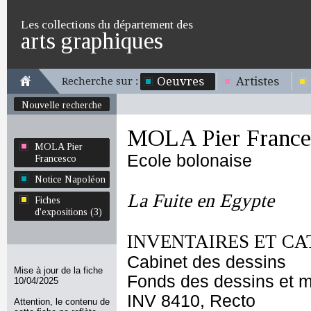
Les collections du département des
arts graphiques
Oeuvres
Artistes
Recherche sur :
Nouvelle recherche
MOLA Pier France
MOLA Pier
Ecole bolonaise
Francesco
Notice Napoléon
La Fuite en Egypte
Fiches
d'expositions (3)
INVENTAIRES ET CA
Cabinet des dessins
Mise à jour de la fiche
Fonds des dessins et m
10/04/2025
INV 8410, Recto
Attention, le contenu de