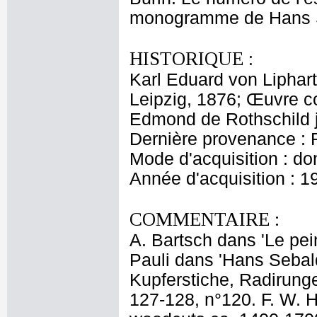
monogramme de Hans Se
HISTORIQUE :
Karl Eduard von Liphart
Leipzig, 1876; Œuvre c
Edmond de Rothschild 
Dernière provenance : 
Mode d'acquisition : do
Année d'acquisition : 1
COMMENTAIRE :
A. Bartsch dans 'Le pein
Pauli dans 'Hans Sebal
Kupferstiche, Radirunge
127-128, n°120. F. W. H