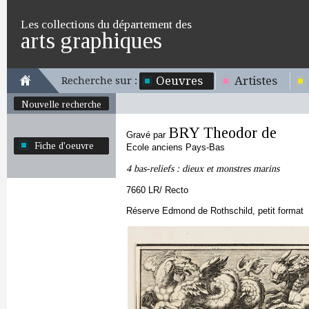
Les collections du département des
arts graphiques
Oeuvres
Artistes
Recherche sur :
Nouvelle recherche
BRY Theodor de
Gravé par
Fiche d'oeuvre
Ecole anciens Pays-Bas
4 bas-reliefs : dieux et monstres marins
7660 LR/ Recto
Réserve Edmond de Rothschild, petit format