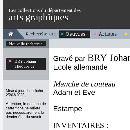
Les collections du département des
arts graphiques
Oeuvres
Artistes
Recherche sur :
Nouvelle recherche
BRY Johan
Gravé par
BRY Johann
Ecole allemande
Theodor de
Manche de couteau
Mise à jour de la fiche
Adam et Eve
25/03/2025
Attention, le contenu de
Estampe
cette fiche ne reflète
pas nécessairement le
dernier état du savoir.
INVENTAIRES :