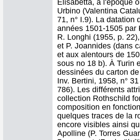
Elisabetta, à l'époque 
Urbino (Valentina Catal
71, n° I.9). La datatio
années 1501-1505 par K
R. Longhi (1955, p. 22)
et P. Joannides (dans c
et aux alentours de 150
sous no 18 b). À Turin 
dessinées du carton de 
Inv. Bertini, 1958, n° 3
786). Les différents att
collection Rothschild fo
composition en fonctio
quelques traces de la r
encore visibles ainsi qu
Apolline (P. Torres Gua