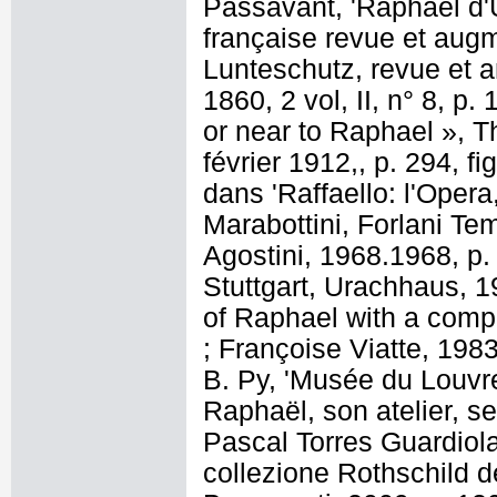
Passavant, 'Raphaël d'U
française revue et augm
Lunteschutz, revue et a
1860, 2 vol, II, n° 8, p
or near to Raphael », T
février 1912,, p. 294, fi
dans 'Raffaello: l'Opera
Marabottini, Forlani Tem
Agostini, 1968.1968, p.
Stuttgart, Urachhaus, 1
of Raphael with a compl
; Françoise Viatte, 198
B. Py, 'Musée du Louvre,
Raphaël, son atelier, se
Pascal Torres Guardiola 
collezione Rothschild d