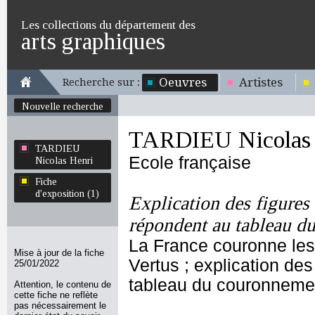
Les collections du département des
arts graphiques
Oeuvres
Artistes
Recherche sur :
Nouvelle recherche
TARDIEU Nicolas 
TARDIEU
Ecole française
Nicolas Henri
Fiche
d'exposition (1)
Explication des figures
répondent au tableau d
La France couronne les
Mise à jour de la fiche
Vertus ; explication de
25/01/2022
tableau du couronnemen
Attention, le contenu de
cette fiche ne reflète
pas nécessairement le