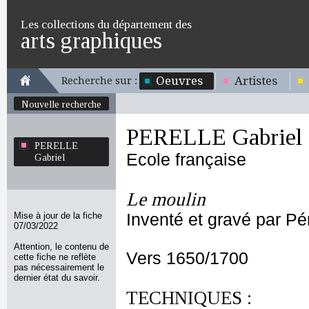
Les collections du département des
arts graphiques
Oeuvres
Artistes
Recherche sur :
Nouvelle recherche
PERELLE Gabriel
PERELLE
Ecole française
Gabriel
Le moulin
Mise à jour de la fiche
Inventé et gravé par Pére
07/03/2022
Attention, le contenu de
Vers 1650/1700
cette fiche ne reflète
pas nécessairement le
dernier état du savoir.
TECHNIQUES :