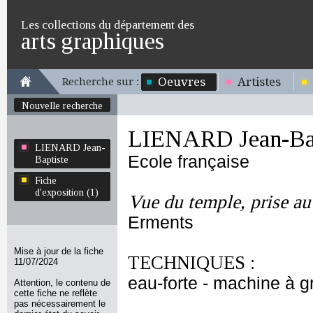
Les collections du département des
arts graphiques
Oeuvres
Artistes
Recherche sur :
Nouvelle recherche
LIENARD Jean-Bap
LIENARD Jean-
Ecole française
Baptiste
Fiche
d'exposition (1)
Vue du temple, prise au
Erments
Mise à jour de la fiche
TECHNIQUES :
11/07/2024
eau-forte - machine à gr
Attention, le contenu de
cette fiche ne reflète
pas nécessairement le