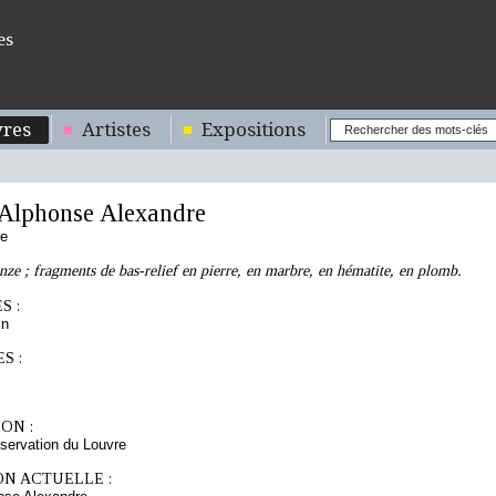
es
res
Artistes
Expositions
lphonse Alexandre
se
nze ; fragments de bas-relief en pierre, en marbre, en hématite, en plomb.
S :
in
S :
ON :
servation du Louvre
ON ACTUELLE :