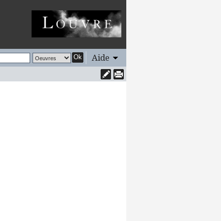
Aide
Ok