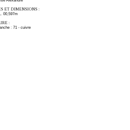
se Alexandre
S ET DIMENSIONS :
L. 00,597m
RE :
anche : 71 - cuivre