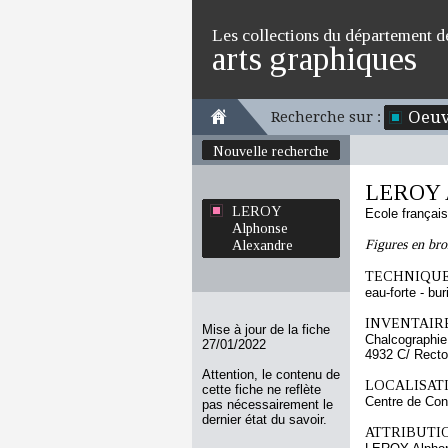
Les collections du département d
arts graphiques
Oeuv
Recherche sur :
Nouvelle recherche
LEROY A
LEROY
Ecole françai
Alphonse
Figures en bro
Alexandre
TECHNIQUE
eau-forte - bur
INVENTAIRE
Mise à jour de la fiche
Chalcographie
27/01/2022
4932 C/ Recto
Attention, le contenu de
LOCALISATI
cette fiche ne reflète
Centre de Con
pas nécessairement le
dernier état du savoir.
ATTRIBUTI