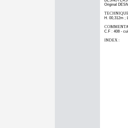
DESNOYERS A
Original DES
TECHNIQUE
H. 00,312m ; 
COMMENTAI
C.F : 408 - cu
INDEX :