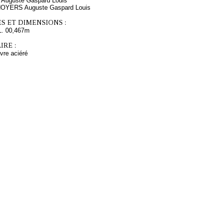
uguste Gaspard Louis
NOYERS Auguste Gaspard Louis
S ET DIMENSIONS :
L. 00,467m
RE :
ivre aciéré