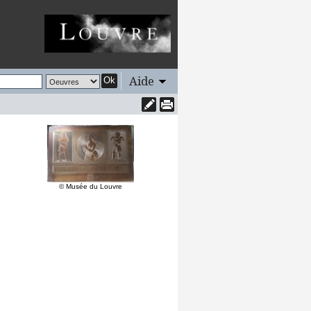
Aide
Ok
© Musée du Louvre