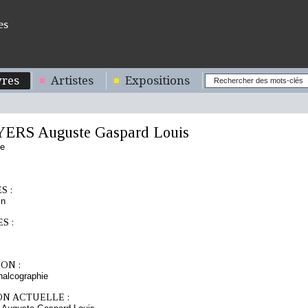
es
res
Artistes
Expositions
RS Auguste Gaspard Louis
se
S :
in
S :
ON :
chalcographie
ON ACTUELLE :