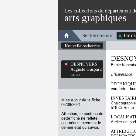
Les collections du département d
arts graphiques
Oeuv
Recherche sur :
Nouvelle recherche
DESNOYE
DESNOYERS
Ecole françai
Auguste Gaspard
L'Espérance
Louis
TECHNIQUE
eau-forte - bur
INVENTAIRE
Mise à jour de la fiche
Chalcographie
06/09/2021
518 C/ Recto
Attention, le contenu de
LOCALISATI
cette fiche ne reflète
Atelier de la 
pas nécessairement le
dernier état du savoir.
ATTRIBUTI