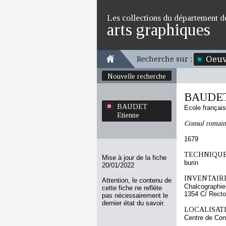
Les collections du département d
arts graphiques
Oeuv
Recherche sur :
Nouvelle recherche
BAUDET
BAUDET
Ecole françai
Etienne
Consul romain
1679
TECHNIQUE
Mise à jour de la fiche
burin
20/01/2022
INVENTAIRE
Attention, le contenu de
Chalcographie
cette fiche ne reflète
1354 C/ Recto
pas nécessairement le
dernier état du savoir.
LOCALISATI
Centre de Con