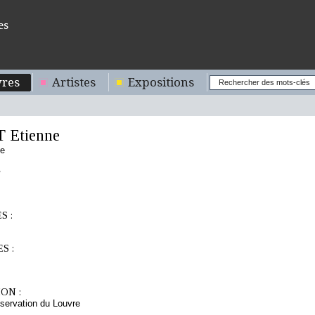
es
res
Artistes
Expositions
 Etienne
se
S :
S :
ON :
servation du Louvre