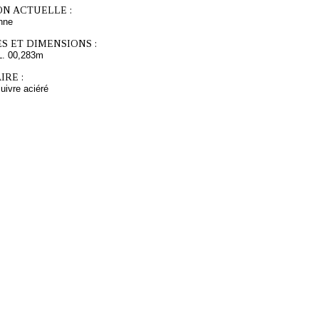
ON ACTUELLE :
nne
S ET DIMENSIONS :
L. 00,283m
RE :
cuivre aciéré