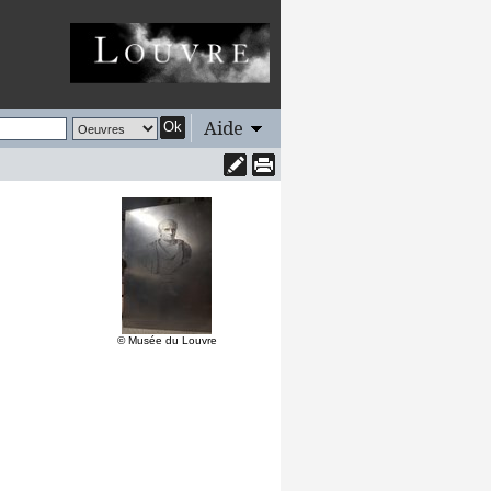
Aide
Ok
© Musée du Louvre