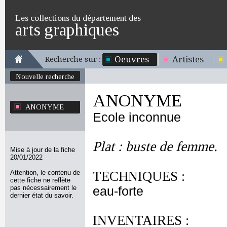
Les collections du département des
arts graphiques
Oeuvres
Artistes
Recherche sur :
Nouvelle recherche
ANONYME
ANONYME
Ecole inconnue
Plat : buste de femme.
Mise à jour de la fiche
20/01/2022
Attention, le contenu de
TECHNIQUES :
cette fiche ne reflète
pas nécessairement le
eau-forte
dernier état du savoir.
INVENTAIRES :