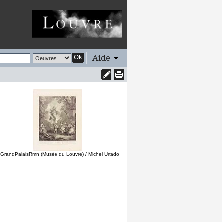
Aide
Ok
 GrandPalaisRmn (Musée du Louvre) / Michel Urtado