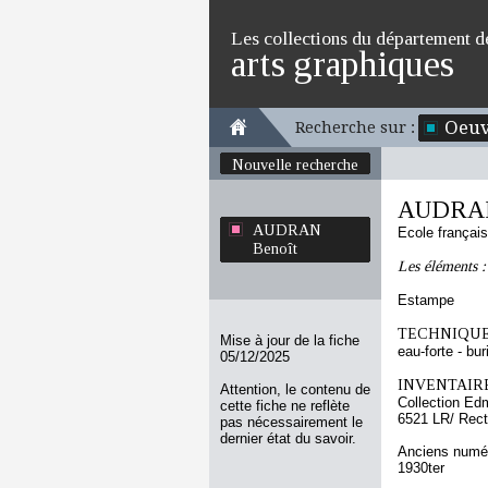
Les collections du département d
arts graphiques
Oeuv
Recherche sur :
Nouvelle recherche
AUDRAN
AUDRAN
Ecole françai
Benoît
Les éléments :
Estampe
TECHNIQUE
Mise à jour de la fiche
eau-forte - bur
05/12/2025
INVENTAIRE
Attention, le contenu de
Collection Ed
cette fiche ne reflète
6521 LR/ Rec
pas nécessairement le
dernier état du savoir.
Anciens numér
1930ter