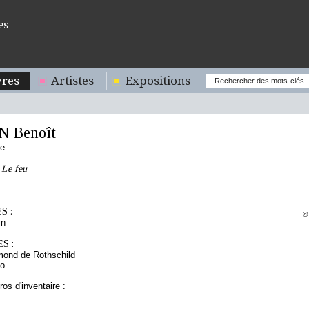
es
res
Artistes
Expositions
 Benoît
se
 Le feu
S :
©
in
S :
mond de Rothschild
to
os d'inventaire :