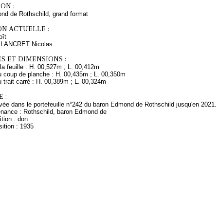
ON :
d de Rothschild, grand format
ON ACTUELLE :
ît
s LANCRET Nicolas
S ET DIMENSIONS :
a feuille : H. 00,527m ; L. 00,412m
 coup de planche : H. 00,435m ; L. 00,350m
trait carré : H. 00,389m ; L. 00,324m
 :
ée dans le portefeuille n°242 du baron Edmond de Rothschild jusqu'en 2021.
enance : Rothschild, baron Edmond de
tion : don
ition : 1935